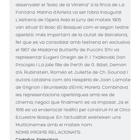
assenyalar el "bosc de la Virreina" a la finca de La
Fontana. Marina d'Arrieta va ser l'obra inaugural.
L'estrena de l'òpera Aida el juny del mateix 1905
van situar El Bosc (El Bosque) com el segon teatre
operístic més important de la ciutat de Barcelona,
fet que es va consolidar amb l’estrena en exclusiva
el 1907 de Madama Butterfly de Puccini. S’hi va
representar Eugeni Onegin de P. I. Txaikovski, Don
Procopio i La jolie fille de Perth de G. Bizet, Demon
d'A. Rubinstein, Roméo et Juliette de Ch. Gounod i
autors catalans com ara Hespèria de Joan Lamote
de Grignon i Bruniselda d'Enric Morera. Combinava
les representacions operístiques amb les de
cinema, negoci que finalment es va imposar. Ja el
1916 es va enderrocar l'edifici per construir-hi el Circo
Ecuestre Bosque. En l'actualitat existeixen uns
Multicinemes amb el mateix nom.
NOMS PROPIS RELACIONATS: