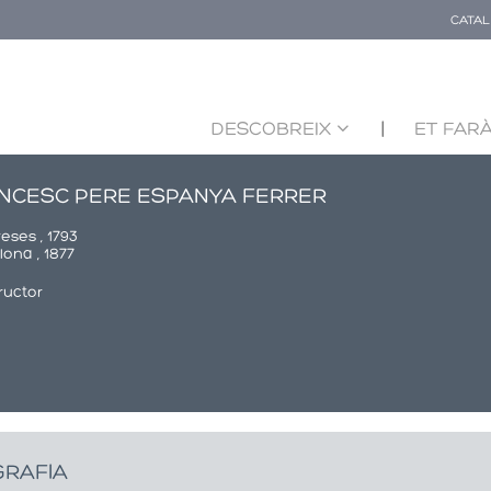
CATA
DESCOBREIX
ET FARÀ
NCESC PERE ESPANYA FERRER
eses , 1793
ona , 1877
ructor
GRAFIA