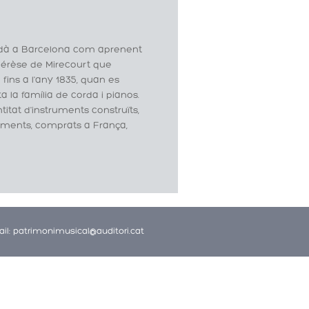
lladà a Barcelona com aprenent
Thérèse de Mirecourt que
a fins a l'any 1835, quan es
 la família de corda i pianos.
itat d'instruments construïts,
ruments, comprats a França,
il: patrimonimusical@auditori.cat