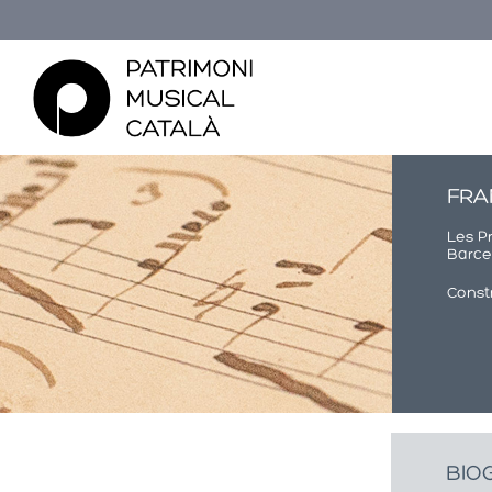
FRA
Les Pr
Barcel
Const
Esteu aquí
BIO