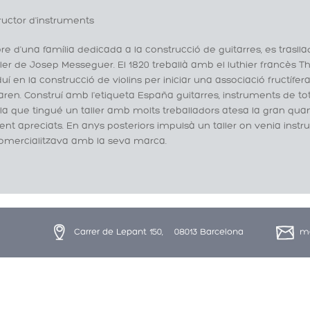
ructor d'instruments
e d'una família dedicada a la construcció de guitarres, es tras
ller de Josep Messeguer. El 1820 treballà amb el luthier francès 
oduí en la construcció de violins per iniciar una associació fructífer
ren. Construí amb l'etiqueta España guitarres, instruments de tota
 que tingué un taller amb molts treballadors atesa la gran quant
nt apreciats. En anys posteriors impulsà un taller on venia inst
omercialitzava amb la seva marca.
Carrer de Lepant 150, 08013 Barcelona
ma