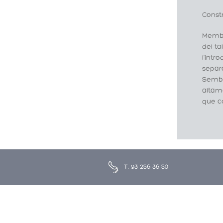
Const
Membr
del ta
l'intr
separa
Sembla
altame
que c
T. 93 256 36 50