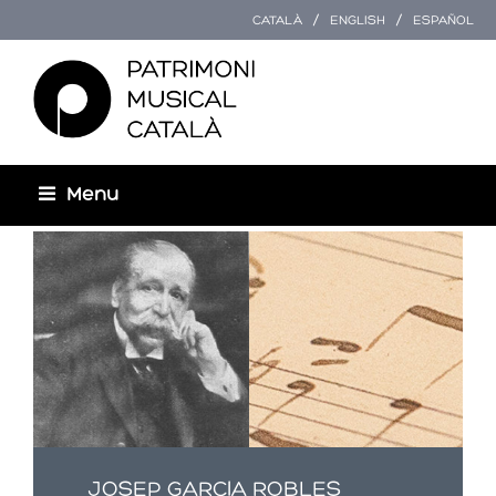
CATALÀ
ENGLISH
ESPAÑOL
Menu
Esteu aquí
JOSEP GARCIA ROBLES