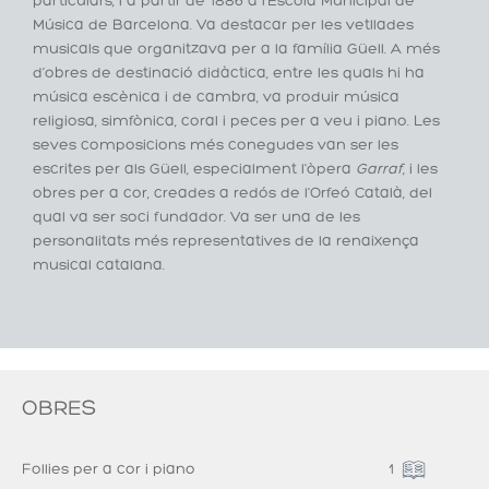
particulars, i a partir de 1886 a l’Escola Municipal de
Música de Barcelona. Va destacar per les vetllades
musicals que organitzava per a la família Güell. A més
d’obres de destinació didàctica, entre les quals hi ha
música escènica i de cambra, va produir música
religiosa, simfònica, coral i peces per a veu i piano. Les
seves composicions més conegudes van ser les
escrites per als Güell, especialment l'òpera
Garraf
, i les
obres per a cor, creades a redós de l'Orfeó Català, del
qual va ser soci fundador. Va ser una de les
personalitats més representatives de la renaixença
musical catalana.
OBRES
Follies per a cor i piano
1