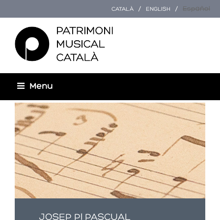
Español
CATALÀ
ENGLISH
Menu
Esteu aquí
JOSEP PI PASCUAL