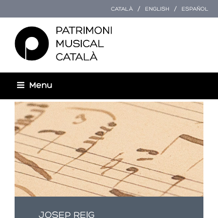
CATALÀ
ENGLISH
ESPAÑOL
Menu
Esteu aquí
JOSEP REIG