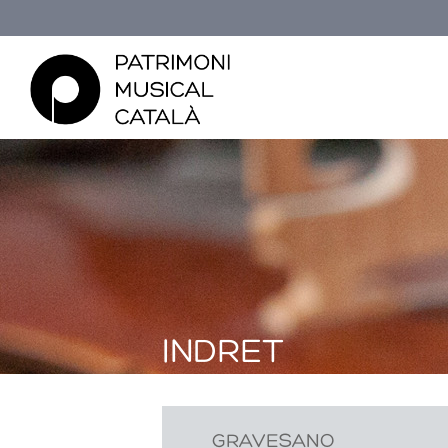
Esteu aquí
Inici
» Gravesano
Gravesano
INDRET
GRAVESANO