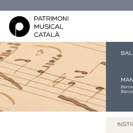
BAL
MAN
Barce
Barce
Esteu aquí
INST